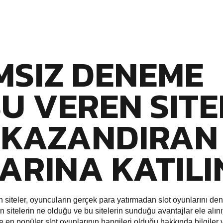
MSIZ DENEME
 VEREN SITE
 KAZANDIRAN
ARINA KATILI
siteler, oyuncuların gerçek para yatırmadan slot oyunlarını de
sitelerin ne olduğu ve bu sitelerin sunduğu avantajlar ele alını
 en popüler slot oyunlarının hangileri olduğu hakkında bilgiler v