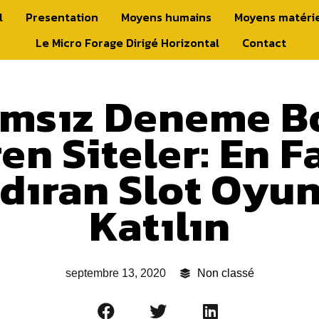
l
Presentation
Moyens humains
Moyens matéri
Le Micro Forage Dirigé Horizontal
Contact
ımsız Deneme 
en Siteler: En F
dıran Slot Oyun
Katılın
septembre 13, 2020
Non classé