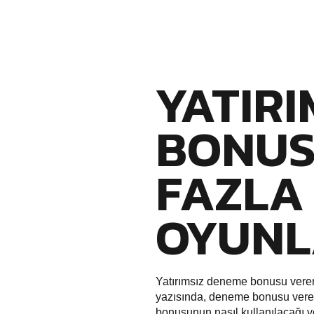
YATIRI
BONUSU
FAZLA
OYUNL
Yatırımsız deneme bonusu veren 
yazısında, deneme bonusu veren 
bonusunun nasıl kullanılacağı ve