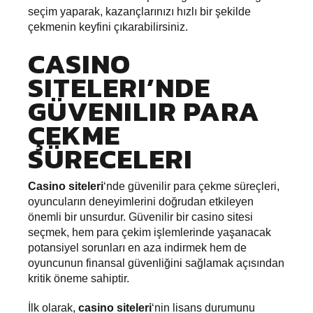
seçim yaparak, kazançlarınızı hızlı bir şekilde
çekmenin keyfini çıkarabilirsiniz.
CASINO
SITELERI’NDE
GÜVENILIR PARA
ÇEKME
SÜRECELERI
Casino siteleri
‘nde güvenilir para çekme süreçleri,
oyuncuların deneyimlerini doğrudan etkileyen
önemli bir unsurdur. Güvenilir bir casino sitesi
seçmek, hem para çekim işlemlerinde yaşanacak
potansiyel sorunları en aza indirmek hem de
oyuncunun finansal güvenliğini sağlamak açısından
kritik öneme sahiptir.
İlk olarak,
casino siteleri
‘nin lisans durumunu