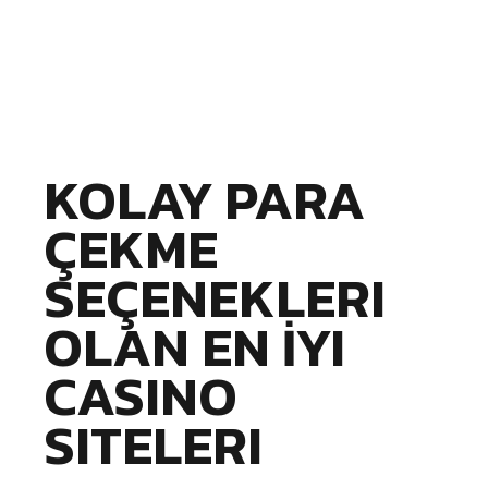
KOLAY PARA
ÇEKME
SEÇENEKLERI
OLAN EN İYI
CASINO
SITELERI