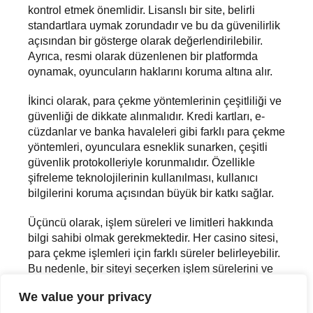
kontrol etmek önemlidir. Lisanslı bir site, belirli
standartlara uymak zorundadır ve bu da güvenilirlik
açısından bir gösterge olarak değerlendirilebilir.
Ayrıca, resmi olarak düzenlenen bir platformda
oynamak, oyuncuların haklarını koruma altına alır.
İkinci olarak, para çekme yöntemlerinin çeşitliliği ve
güvenliği de dikkate alınmalıdır. Kredi kartları, e-
cüzdanlar ve banka havaleleri gibi farklı para çekme
yöntemleri, oyunculara esneklik sunarken, çeşitli
güvenlik protokolleriyle korunmalıdır. Özellikle
şifreleme teknolojilerinin kullanılması, kullanıcı
bilgilerini koruma açısından büyük bir katkı sağlar.
Üçüncü olarak, işlem süreleri ve limitleri hakkında
bilgi sahibi olmak gerekmektedir. Her casino sitesi,
para çekme işlemleri için farklı süreler belirleyebilir.
Bu nedenle, bir siteyi seçerken işlem sürelerini ve
asgari/azami çekim limitlerini incelemek, kullanıcı
We value your privacy
açısından faydalı olacaktır.