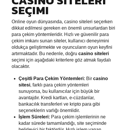
CASINO SITELERI
SEÇIMI
Online oyun dünyasında,
casino siteleri
seçerken
dikkat edilmesi gereken en önemli unsurlardan biri
para çekim yöntemleridir. Hızlı ve güvenilir para
çekim imkanı sunan siteler, kullanıcı deneyimini
oldukça geliştirmekte ve oyuncuların oyun keyfini
artırmaktadır. Bu nedenle, doğru
casino siteleri
seçimi için aşağıdaki kriterlere göz atmak faydalı
olacaktır.
Çeşitli Para Çekim Yöntemleri:
Bir
casino
sitesi
, farklı para çekim yöntemleri
sunuyorsa, bu kullanıcılar için büyük bir
avantajdır. Kredi kartları, e-cüzdanlar,
bankacılık transferleri ve kripto para gibi
seçeneklerin varlığı önemlidir.
İşlem Süreleri:
Para çekim işlemlerinin ne
kadar sürede tamamlandığı, site seçiminde
belirleyici bir faktördür. Hızlı işlem yapan