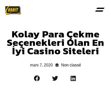
Kolay Para Çekme
Seçenekleri Olan En
İyi Casino Siteleri
mars 7, 2020
Non classé