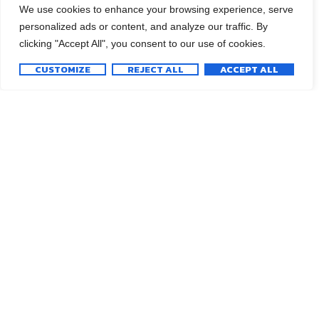
We use cookies to enhance your browsing experience, serve
Müşteri hizmetlerinin kalitesi de güvenilir bir para
personalized ads or content, and analyze our traffic. By
çekme süreci için büyük önem taşır. İyi bir müşteri
clicking "Accept All", you consent to our use of cookies.
destek ekibi, herhangi bir sorun durumunda hızlı
çözüm üretebilecek kapasitede olmalıdır. Bu
CUSTOMIZE
REJECT ALL
ACCEPT ALL
sayede, yaşanabilecek olası sorunlar minimal
düzeyde kalır.
Güvenilir bir para çekme süreci için
casino
siteleri
‘nde lisans durumu, para çekme yöntemleri,
işlem süreleri ve müşteri destek hizmetleri gibi
unsurlara dikkat edilmesi gerekmektedir. Bu
kriterlere uygun siteleri seçmek, oyuncuların
deneyimlerini olumlu yönde etkileyecektir.
BÜYÜK
KAZANÇLAR İÇIN
KOLAY PARA
ÇEKME İPUÇLARI