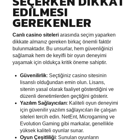
SEÇERKEN DIKKAT
EDILMESI
GEREKENLER
Canlı casino siteleri
arasında seçim yaparken
dikkate almanız gereken birkaç önemli faktör
bulunmaktadır. Bu unsurlar, hem güvenliğinizi
sağlamak hem de keyifli bir oyun deneyimi
yaşamak için oldukça kritik öneme sahiptir.
Güvenilirlik
: Seçtiğiniz casino sitesinin
lisanslı olduğundan emin olun. Lisans,
sitenin yasal olarak faaliyet gösterdiğini ve
düzenli denetimlerden geçtiğini gösterir.
Yazılım Sağlayıcıları
: Kaliteli oyun deneyimi
için güvenilir yazılım sağlayıcıları ile çalışan
siteleri tercih edin. NetEnt, Microgaming ve
Evolution Gaming gibi markalar, genellikle
yüksek kaliteli oyunlar sunar.
Oyun Çeşitliliği
: Sunulan oyunların