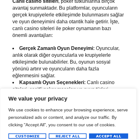
Canlı casino siteleri
, poker tutkunlarına birçok
avantaj sunmaktadır. Bu platformlar, oyuncuların
gerçek krupiyelerle etkileşimde bulunmasını sağlar
ve oyun deneyimini daha otantik hale getirir. İşte,
canlı casino siteleri ile poker oynamanın bazı
önemli avantajları:
Gerçek Zamanlı Oyun Deneyimi:
Oyuncular,
anlık olarak diğer oyuncularla ve krupiyelerle
etkileşimde bulunabilirler. Bu, oyunun sosyal
yönünü artırır ve oyuncuların daha fazla
eğlenmesini sağlar.
Kapsamlı Oyun Seçenekleri:
Canlı casino
siteleri, çeşitli poker masaları ve oyun türleri
sunarak oyunculara geniş bir seçenek yelpazesi
We value your privacy
sunar. Bu, farklı stratejiler denemeye ve oyun
becerilerini geliştirmeye olanak tanır.
We use cookies to enhance your browsing experience, serve
Bonus ve Promosyonlar:
Birçok canlı casino
personalized ads or content, and analyze our traffic. By
sitesi, poker oynamaya teşvik etmek için cazip
clicking "Accept All", you consent to our use of cookies.
bonuslar ve promosyonlar sunar. Bu fırsatlar,
CUSTOMIZE
REJECT ALL
ACCEPT ALL
oyuncuların daha fazla kazanma şansı elde