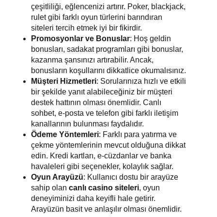
çeşitliliği, eğlencenizi artırır. Poker, blackjack,
rulet gibi farklı oyun türlerini barındıran
siteleri tercih etmek iyi bir fikirdir.
Promosyonlar ve Bonuslar
: Hoş geldin
bonusları, sadakat programları gibi bonuslar,
kazanma şansınızı artırabilir. Ancak,
bonusların koşullarını dikkatlice okumalısınız.
Müşteri Hizmetleri
: Sorularınıza hızlı ve etkili
bir şekilde yanıt alabileceğiniz bir müşteri
destek hattının olması önemlidir. Canlı
sohbet, e-posta ve telefon gibi farklı iletişim
kanallarının bulunması faydalıdır.
Ödeme Yöntemleri
: Farklı para yatırma ve
çekme yöntemlerinin mevcut olduğuna dikkat
edin. Kredi kartları, e-cüzdanlar ve banka
havaleleri gibi seçenekler, kolaylık sağlar.
Oyun Arayüzü
: Kullanıcı dostu bir arayüze
sahip olan
canlı casino siteleri
, oyun
deneyiminizi daha keyifli hale getirir.
Arayüzün basit ve anlaşılır olması önemlidir.