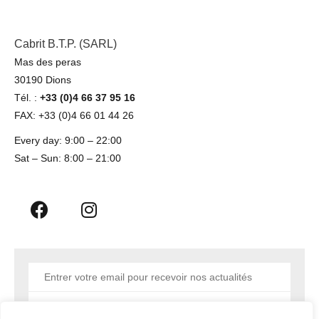
Cabrit B.T.P. (SARL)
Mas des peras
30190 Dions
Tél. :
+33 (0)4 66 37 95 16
FAX: +33 (0)4 66 01 44 26
Every day: 9:00 – 22:00
Sat – Sun: 8:00 – 21:00
Envoyer